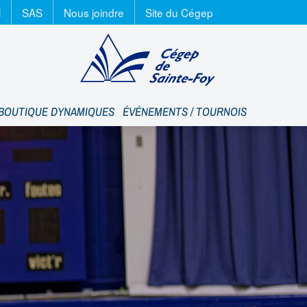
l
SAS
Nous joindre
Site du Cégep
Cégep de Sain
BOUTIQUE DYNAMIQUES
ÉVÉNEMENTS / TOURNOIS