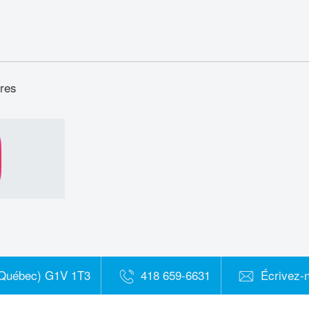
ères
(Québec) G1V 1T3
418 659-6631
Écrivez-