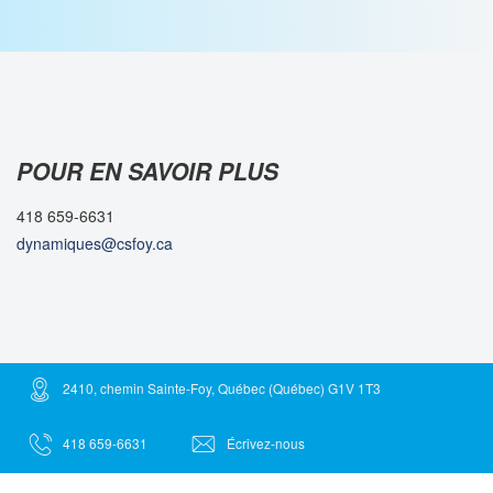
POUR EN SAVOIR PLUS
418 659-6631
dynamiques@csfoy.ca
2410, chemin Sainte-Foy, Québec (Québec) G1V 1T3
418 659-6631
Écrivez-nous