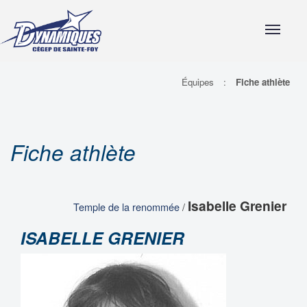
Aller directement au menu principal
Aller directement au contenu principal
Aller directement au pied de page
Équipes
:
Fiche athlète
Fiche athlète
Isabelle Grenier
Temple de la renommée
/
ISABELLE GRENIER